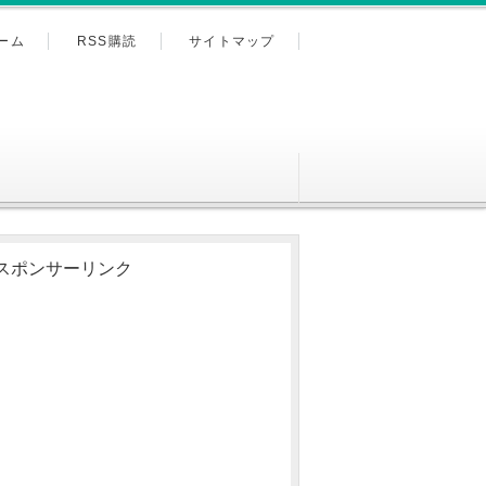
ーム
RSS購読
サイトマップ
スポンサーリンク