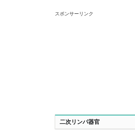
スポンサーリンク
二次リンパ器官