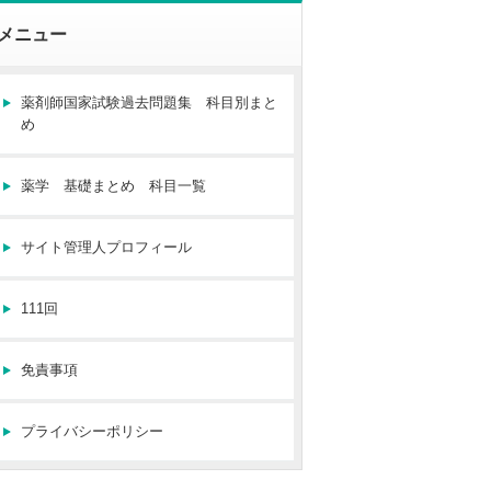
メニュー
薬剤師国家試験過去問題集 科目別まと
め
薬学 基礎まとめ 科目一覧
サイト管理人プロフィール
111回
免責事項
プライバシーポリシー