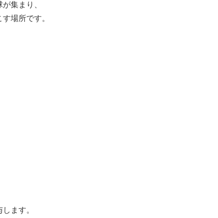
球が集まり、
こす場所です。
与します。