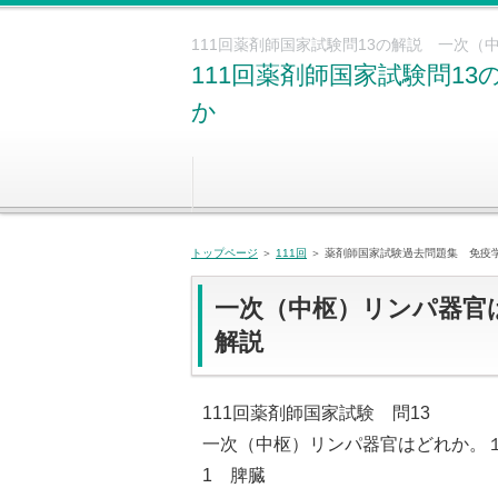
111回薬剤師国家試験問13の解説 一次（
111回薬剤師国家試験問1
か
トップページ
＞
111回
＞ 薬剤師国家試験過去問題集 免疫学
一次（中枢）リンパ器官は
解説
111回薬剤師国家試験 問13
一次（中枢）リンパ器官はどれか。
1 脾臓