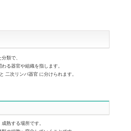
た分類で、
関わる器官や組織を指します。
と 二次リンパ器官 に分けられます。
・成熟する場所です。