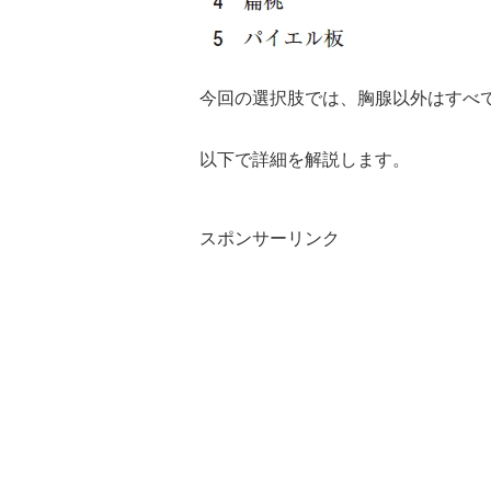
今回の選択肢では、胸腺以外はすべ
以下で詳細を解説します。
スポンサーリンク