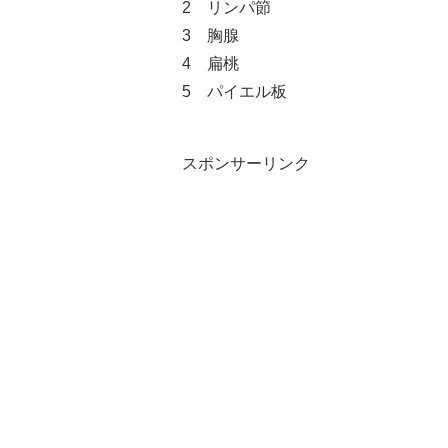
2 リンパ節
3 胸腺
4 扁桃
5 パイエル板
スポンサーリンク