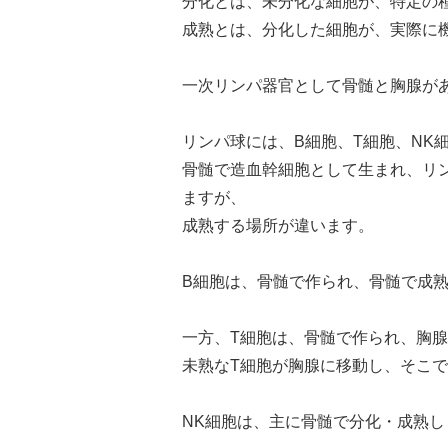
分化とは、未分化な細胞が、特定の
成熟とは、分化した細胞が、実際に
一次リンパ器官として骨髄と胸腺が
リンパ球には、B細胞、T細胞、NK
骨髄で造血幹細胞として生まれ、リ
ますが、
成熟する場所が違います。
B細胞は、骨髄で作られ、骨髄で成熟
一方、T細胞は、骨髄で作られ、胸
未熟なT細胞が胸腺に移動し、そこ
NK細胞は、主に骨髄で分化・成熟し