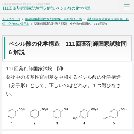
111回薬剤師国家試験問6 解説 ベシル酸の化学構造
111回薬剤師国家試験問6 解説 ベシル酸の化学構造
トップページ
＞
薬剤師国家試験過去問題集 科目別まとめ
＞
薬剤師国家試験過去問題集 化
薬剤師国家試験過去問題集解答解説科目別まとめ
学 化合物の慣用名
＞ 薬剤師国家試験過去問題 化合物の慣用名 111回問6
ホーム
ベシル酸の化学構造 111回薬剤師国家試験問
RSS購読
6 解説
サイトマップ
111回薬剤師国家試験 問6
薬物中の塩基性官能基を中和するベシル酸の化学構造
（分子形）として、正しいのはどれか。１つ選びなさ
い。