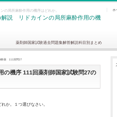
ホ
カインの局所麻酔作用の機序はどれか。
7の解説 リドカインの局所麻酔作用の機
薬剤師国家試験過去問題集解答解説科目別まとめ
酔薬 111回問27
の機序 111回薬剤師国家試験問27の
どれか。１つ選びなさい。