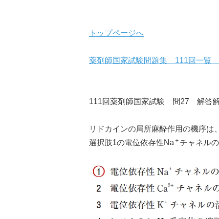
トップページへ
薬剤師国家試験問題集 111回一覧
111回薬剤師国家試験 問27 解答
リドカインの局所麻酔作用の機序は
＋
選択肢1の電位依存性Na
チャネルの