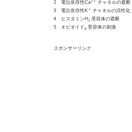
2＋
2 電位依存性Ca
チャネルの遮断
＋
3 電位依存性K
チャネルの活性化
4 ヒスタミンH
受容体の遮断
1
5 オピオイド
受容体の刺激
μ
スポンサーリンク