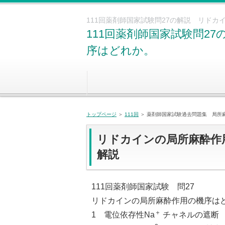
111回薬剤師国家試験問27の解説 リド
111回薬剤師国家試験問2
序はどれか。
トップページ
＞
111回
＞ 薬剤師国家試験過去問題集 局所麻
リドカインの局所麻酔作用
解説
111回薬剤師国家試験 問27
リドカインの局所麻酔作用の機序は
＋
1 電位依存性Na
チャネルの遮断