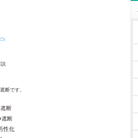
 へ
解説
、
遮断です。