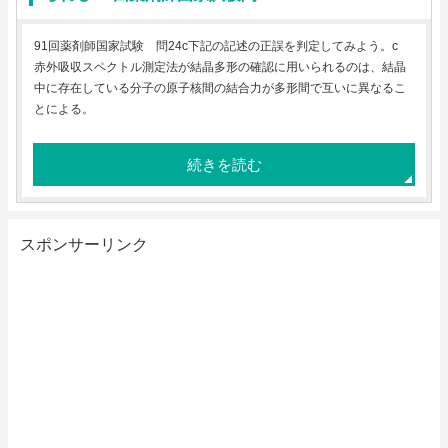
91回薬剤師国家試験 問24c下記の記述の正誤を判定してみよう。c
赤外吸収スペクトル測定法が結晶多形の確認に用いられるのは、結晶
中に存在している分子の原子核間の結合力が多形間で互いに異なるこ
とによる。
続きを読む
スポンサーリンク