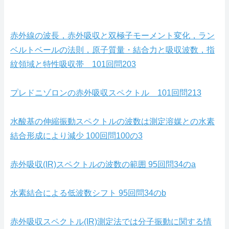
赤外線の波長，赤外吸収と双極子モーメント変化，ラン
ベルトベールの法則，原子質量・結合力と吸収波数，指
紋領域と特性吸収帯 101回問203
プレドニゾロンの赤外吸収スペクトル 101回問213
水酸基の伸縮振動スペクトルの波数は測定溶媒との水素
結合形成により減少 100回問100の3
赤外吸収(IR)スペクトルの波数の範囲 95回問34のa
水素結合による低波数シフト 95回問34のb
赤外吸収スペクトル(IR)測定法では分子振動に関する情