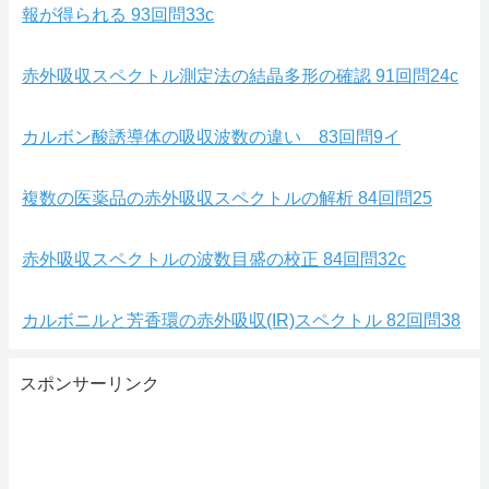
報が得られる 93回問33c
赤外吸収スペクトル測定法の結晶多形の確認 91回問24c
カルボン酸誘導体の吸収波数の違い 83回問9イ
複数の医薬品の赤外吸収スペクトルの解析 84回問25
赤外吸収スペクトルの波数目盛の校正 84回問32c
カルボニルと芳香環の赤外吸収(IR)スペクトル 82回問38
スポンサーリンク