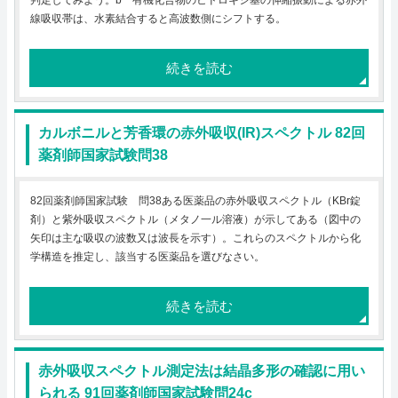
判定してみよう。b 有機化合物のヒドロキシ基の伸縮振動による赤外
線吸収帯は、水素結合すると高波数側にシフトする。
続きを読む
カルボニルと芳香環の赤外吸収(IR)スペクトル 82回
薬剤師国家試験問38
82回薬剤師国家試験 問38ある医薬品の赤外吸収スペクトル（KBr錠
剤）と紫外吸収スペクトル（メタノ一ル溶液）が示してある（図中の
矢印は主な吸収の波数又は波長を示す）。これらのスペクトルから化
学構造を推定し、該当する医薬品を選びなさい。
続きを読む
赤外吸収スペクトル測定法は結晶多形の確認に用い
られる 91回薬剤師国家試験問24c