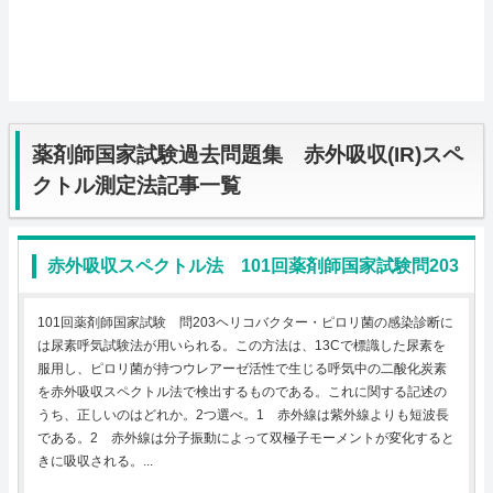
薬剤師国家試験過去問題集 赤外吸収(IR)スペ
クトル測定法記事一覧
赤外吸収スペクトル法 101回薬剤師国家試験問203
101回薬剤師国家試験 問203ヘリコバクター・ピロリ菌の感染診断に
は尿素呼気試験法が用いられる。この方法は、13Cで標識した尿素を
服用し、ピロリ菌が持つウレアーゼ活性で生じる呼気中の二酸化炭素
を赤外吸収スペクトル法で検出するものである。これに関する記述の
うち、正しいのはどれか。2つ選べ。1 赤外線は紫外線よりも短波長
である。2 赤外線は分子振動によって双極子モーメントが変化すると
きに吸収される。...