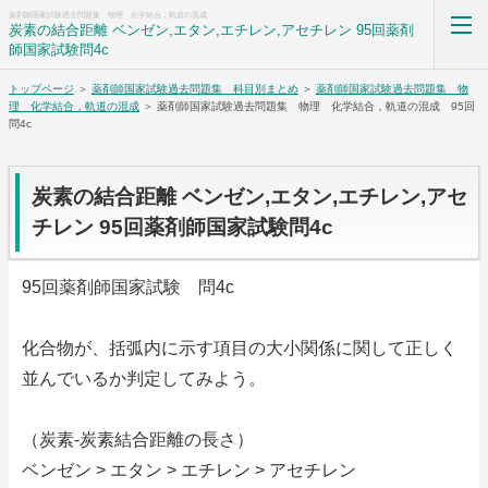
薬剤師国家試験過去問題集 物理 化学結合，軌道の混成
炭素の結合距離 ベンゼン,エタン,エチレン,アセチレン 95回薬剤
師国家試験問4c
トップページ
＞
薬剤師国家試験過去問題集 科目別まとめ
＞
薬剤師国家試験過去問題集 物
薬剤師国家試験過去問題集解答解説科目別まとめ
理 化学結合，軌道の混成
＞ 薬剤師国家試験過去問題集 物理 化学結合，軌道の混成 95回
問4c
ホーム
炭素の結合距離 ベンゼン,エタン,エチレン,アセ
RSS購読
チレン 95回薬剤師国家試験問4c
サイトマップ
95回薬剤師国家試験 問4c
化合物が、括弧内に示す項目の大小関係に関して正しく
並んでいるか判定してみよう。
（炭素-炭素結合距離の長さ）
ベンゼン > エタン > エチレン > アセチレン