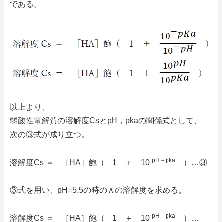
である。
以上より、
弱酸性電解質の溶解度CsとpH，pkaの関係式として、
次の③式が成り立つ。
pH－pka
溶解度Cs ＝ ［HA］飽（ 1 ＋ 10
）…③
③式を用い、pH=5.5の時のＡの溶解度を求める。
pH－pka
溶解度Cs ＝ ［HA］飽（ 1 ＋ 10
）…