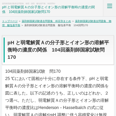
薬剤師国家試験過去問題集 物理・薬剤 酸塩基平衡 98回問50
pH と弱電解質Ａの分子形とイオン形の溶解平衡時の濃度の関
係 104回薬剤師国家試験問170
トップページ
＞
薬剤師国家試験過去問題集 科目別まとめ
＞
薬剤師国家試験過去問題集 物
薬剤師国家試験過去問題集解答解説科目別まとめ
理 酸塩基平衡
＞ 薬剤師国家試験過去問題集 酸塩基平衡 104回問170
ホーム
pH と弱電解質Ａの分子形とイオン形の溶解平
RSS購読
衡時の濃度の関係 104回薬剤師国家試験問
170
サイトマップ
104回薬剤師国家試験 問170
25 ℃において固相が十分に存在する条件下、pH と弱電
解質Ａの分子形とイオン形の溶解平衡時の濃度の関係を
図に表した。以下の記述のうち、正しいのはどれか。２
つ選べ。ただし、弱電解質Ａの分子形とイオン形の溶解
平衡時の濃度比はHenderson－Hasselbalch の式に従
い、弱電解質Ａの溶解やpH 調整に伴う容積変化は無視