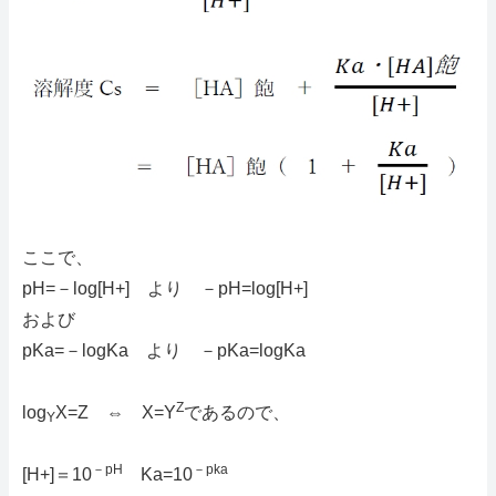
ここで、
pH=－log[H+] より －pH=log[H+]
および
pKa=－logKa より －pKa=logKa
Z
log
X=Z ⇔ X=Y
であるので、
Y
－pH
－pka
[H+]＝10
Ka=10