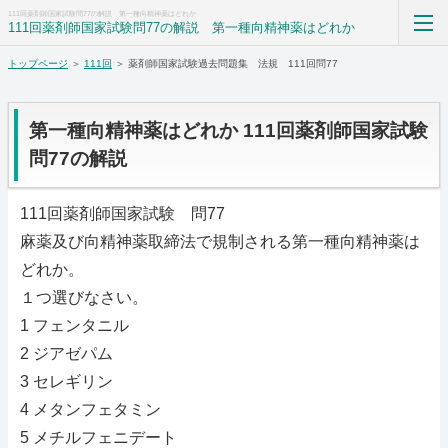
111回薬剤師国家試験問77の解説 第一種向精神薬はどれか
111回薬剤師国家試験問77の解説 第一種向精神薬はどれか
トップページ
＞
111回
＞ 薬剤師国家試験過去問題集 法規 111回問77
薬剤師国家試験過去問題集解答解説科目別まとめ
ホーム
第一種向精神薬はどれか 111回薬剤師国家試験
問77の解説
RSS購読
111回薬剤師国家試験 問77
サイトマップ
麻薬及び向精神薬取締法で規制される第一種向精神薬は
どれか。
１つ選びなさい。
1 フェンタニル
2 ジアゼパム
3 セレギリン
4 メタンフェタミン
5 メチルフェニデート