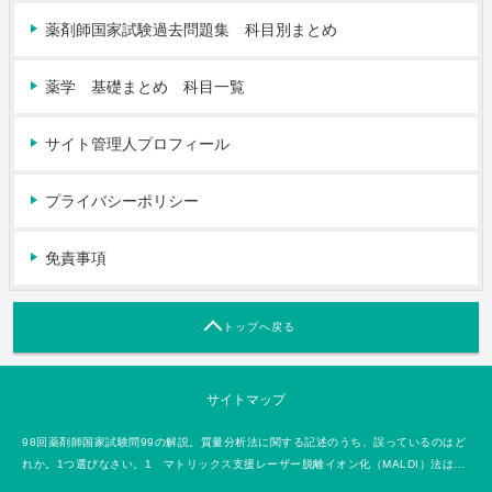
薬剤師国家試験過去問題集 科目別まとめ
薬学 基礎まとめ 科目一覧
サイト管理人プロフィール
プライバシーポリシー
免責事項
トップへ戻る
サイトマップ
98回薬剤師国家試験問99の解説。質量分析法に関する記述のうち、誤っているのはど
れか。1つ選びなさい。1 マトリックス支援レーザー脱離イオン化（MALDI）法は…