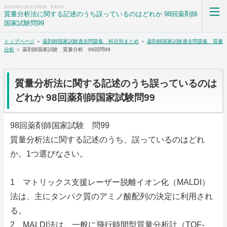
薬剤師国家試験過去問題集 質量分析
質量分析法に関する記述のうち誤っているのはどれか 98回薬剤師
国家試験問99
トップページ
＞
薬剤師国家試験過去問題集 科目別まとめ
＞
薬剤師国家試験過去問題集 質量
薬剤師国家試験過去問題集解答解説科目別まとめ
分析
＞ 薬剤師国家試験 質量分析 98回問99
ホーム
質量分析法に関する記述のうち誤っているのは
RSS購読
どれか 98回薬剤師国家試験問99
サイトマップ
98回薬剤師国家試験 問99
質量分析法に関する記述のうち、誤っているのはどれ
か。1つ選びなさい。
1 マトリックス支援レーザー脱離イオン化（MALDI）
法は、主にタンパク質のアミノ酸配列の決定に利用され
る。
2 MALDI法は、一般に飛行時間型質量分析計（TOF-