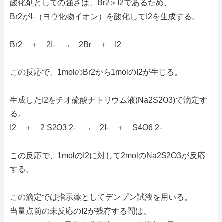
酸化剤としての強さは、Br2＞I2であるため、
Br2がI-（ヨウ化物イオン）を酸化してI2を生成する。
Br2 ＋ 2I- → 2Br ＋ I2
この反応で、1molのBr2から1molのI2が生じる。
生成したI2をチオ硫酸ナトリウム液(Na2S2O3)で滴定す
る。
I2 ＋ 2 S2O3 2- → 2I- ＋ S4O6 2-
この反応で、1molのI2に対して2molのNa2S2O3が反応
する。
この滴定では指示薬としてデンプン試液を用いる。
当量点前の未反応のI2が残存する間は、