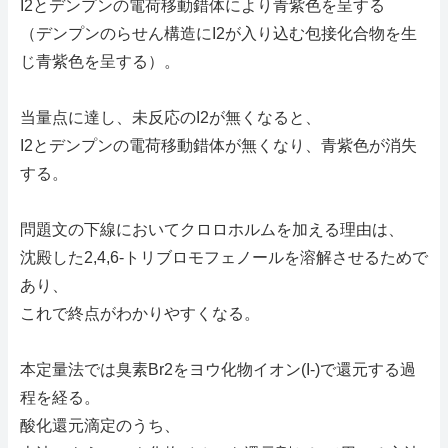
I2とデンプンの電荷移動錯体により青紫色を呈する
（デンプンのらせん構造にI2が入り込む包接化合物を生
じ青紫色を呈する）。
当量点に達し、未反応のI2が無くなると、
I2とデンプンの電荷移動錯体が無くなり、青紫色が消失
する。
問題文の下線においてクロロホルムを加える理由は、
沈殿した2,4,6-トリブロモフェノールを溶解させるためで
あり、
これで終点がわかりやすくなる。
本定量法では臭素Br2をヨウ化物イオン(I-)で還元する過
程を経る。
酸化還元滴定のうち、