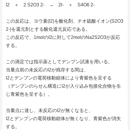
I2 ＋ 2 S2O3 2- → 2I- ＋ S4O6 2-
この反応は、ヨウ素(I2)を酸化剤、チオ硫酸イオン(S2O3
2-)を還元剤とする酸化還元反応である。
この反応で、1molのI2に対して2molのNa2S2O3が反応
する。
この滴定では指示薬としてデンプン試液を用いる。
当量点前の未反応のI2が残存する間は、
I2とデンプンの電荷移動錯体により青紫色を呈する
（デンプンのらせん構造にI2が入り込み包接化合物を生
じ青紫色を呈する）。
当量点に達し、未反応のI2が無くなると、
I2とデンプンの電荷移動錯体が無くなり、青紫色が消失
する。