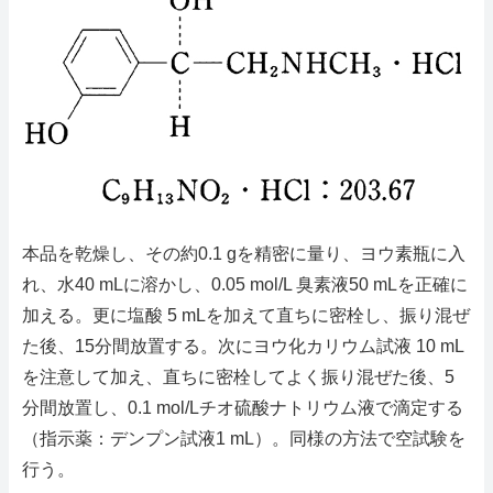
本品を乾燥し、その約0.1 gを精密に量り、ヨウ素瓶に入
れ、水40 mLに溶かし、0.05 mol/L 臭素液50 mLを正確に
加える。更に塩酸 5 mLを加えて直ちに密栓し、振り混ぜ
た後、15分間放置する。次にヨウ化カリウム試液 10 mL
を注意して加え、直ちに密栓してよく振り混ぜた後、5
分間放置し、0.1 mol/Lチオ硫酸ナトリウム液で滴定する
（指示薬：デンプン試液1 mL）。同様の方法で空試験を
行う。