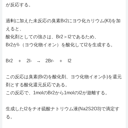
が反応する。
過剰に加えた未反応の臭素Br2にヨウ化カリウム(KI)を加
えると、
酸化剤としての強さは、Br2＞I2であるため、
Br2がI-（ヨウ化物イオン）を酸化してI2を生成する。
Br2 ＋ 2I- → 2Br- ＋ I2
この反応は臭素(Br2)を酸化剤、ヨウ化物イオン(I-)を還元
剤とする酸化還元反応である。
この反応で、1molのBr2から1molのI2が遊離する。
生成したI2をチオ硫酸ナトリウム液(Na2S2O3)で滴定す
る。