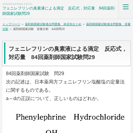
薬剤師国家試験問題集 容量分析
フェニレフリンの臭素液による滴定 反応式，対応量 84回薬剤
師国家試験問29
トップページ
＞
薬剤師国家試験過去問題集 科目別まとめ
＞
薬剤師国家試験過去問題集 容量
薬剤師国家試験過去問題集解答解説科目別まとめ
分析
＞ 薬剤師国家試験 容量分析 84回問29
ホーム
フェニレフリンの臭素液による滴定 反応式，
RSS購読
対応量 84回薬剤師国家試験問29
サイトマップ
84回薬剤師国家試験 問29
次の記述は、日本薬局方フェニレフリン塩酸塩の定量法
に関するものである。
a～dの正誤について、正しいものはどれか。