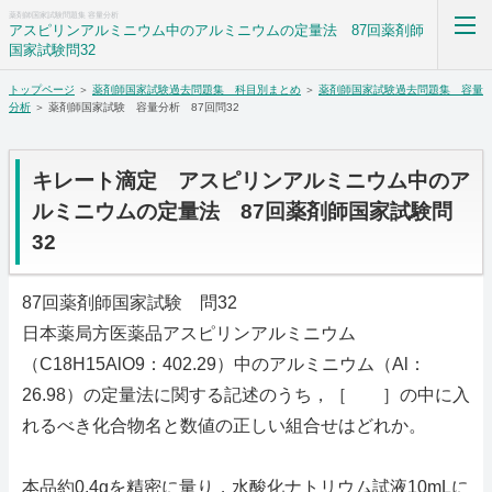
薬剤師国家試験問題集 容量分析
アスピリンアルミニウム中のアルミニウムの定量法 87回薬剤師
国家試験問32
トップページ
＞
薬剤師国家試験過去問題集 科目別まとめ
＞
薬剤師国家試験過去問題集 容量
薬剤師国家試験過去問題集解答解説科目別まとめ
分析
＞ 薬剤師国家試験 容量分析 87回問32
ホーム
キレート滴定 アスピリンアルミニウム中のア
RSS購読
ルミニウムの定量法 87回薬剤師国家試験問
32
サイトマップ
87回薬剤師国家試験 問32
日本薬局方医薬品アスピリンアルミニウム
（C18H15AlO9：402.29）中のアルミニウム（Al：
26.98）の定量法に関する記述のうち，［ ］の中に入
れるべき化合物名と数値の正しい組合せはどれか。
本品約0.4gを精密に量り，水酸化ナトリウム試液10mLに