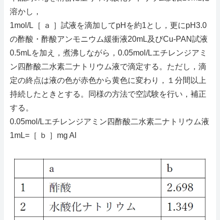
溶かし，
1mol/L［ ａ ］試液を滴加してpHを約1とし，更にpH3.0
の酢酸・酢酸アンモニウム緩衝液20mL及びCu-PAN試液
0.5mLを加え，煮沸しながら，0.05mol/Lエチレンジアミ
ン四酢酸二水素二ナトリウム液で滴定する。ただし，滴
定の終点は液の色が赤色から黄色に変わり，１分間以上
持続したときとする。同様の方法で空試験を行い，補正
する。
0.05mol/Lエチレンジアミン四酢酸二水素二ナトリウム液
1mL=［ ｂ ］mg Al