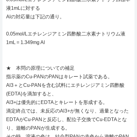
液1mLに対する
Alの対応量は下記の通り。
0.05mol/Lエチレンジアミン四酢酸二水素ナトリウム液
1mL = 1.349mg Al
★ 本問の原理についての補足
指示薬のCu-PANのPANはキレート試薬である。
Al3＋とCu-PANを含む試料にエチレンジアミン四酢酸
(EDTA)を滴加すると、
Al3+は優先的にEDTAとキレートを形成する。
滴定終点では、未反応のAl3+が無くなり、過量となった
EDTAがCu-PANと反応し、配位子交換でCu-EDTAとな
り、遊離のPANが生成する。
その時、溶液の色は、結合型PANの赤色から遊離のPAN