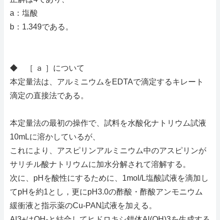
a：塩酸
b：1.349である。
◆ ［ ａ ］について
本定量法は、アルミニウムをEDTAで滴定するキレート
滴定の直接法である。
本定量法の最初の操作で、試料を水酸化ナトリウム試液
10mLに溶かしているが、
これにより、アスピリンアルミニウム中のアスピリンが
サリチル酸ナトリウムに加水分解されて溶解する。
次に、pHを酸性にするために、1mol/L塩酸試液を滴加し
てpHを約1とし，更にpH3.0の酢酸・酢酸アンモニウム
緩衝液と指示薬のCu-PAN試液を加える。
Al3+はOH-と結合してヒドロキシ錯体Al(OH)3を生成する