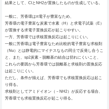
結果として、ClとNH2が置換したものが生成している。
一般に、芳香環はπ電子が豊富なため、
芳香環の電子豊富な炭素で水素（H）と求電子試薬（E）
が置換する求電子置換反応が起こりやすい。
一方、芳香環では求核置換反応は起こりにくい。
一般に芳香環は電子豊富なため比較的電子豊富な求核剤
（Nu）とは静電的にマイナスなもの同士で反発し合うこ
と、また、sp2炭素－脱離基の結合は切れにくいこと、
これらの要因から芳香環では脱離基と求核剤の置換反応
は起こりにくい。
ただし、条件が揃えば、芳香環でも求核置換反応は起こ
り得る。
求核剤としてアミドイオン（－NH2）が反応する場合、
芳香環でも求核置換反応が起こり得る。