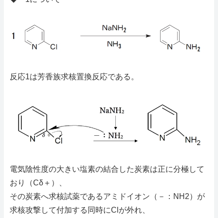
反応1は芳香族求核置換反応である。
電気陰性度の大きい塩素の結合した炭素は正に分極して
おり（Cδ＋）、
その炭素へ求核試薬であるアミドイオン（－：NH2）が
求核攻撃して付加する同時にClが外れ、