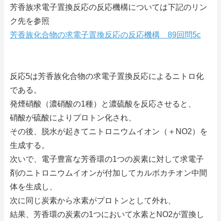
芳香族求電子置換反応の反応機構については下記のリン
ク先を参照
芳香族化合物の求電子置換反応の反応機構 89回問5c
反応5は芳香族化合物の求電子置換反応によるニトロ化
である。
発煙硝酸（濃硝酸の1種）と濃硫酸を反応させると、
硝酸が硫酸によりプロトン化され、
その後、脱水が起きてニトロニウムイオン（＋NO2）を
生成する。
次いで、電子豊富な芳香環の1つの炭素に対して求電子
剤のニトロニウムイオンが付加してカルボカチオン中間
体を生成し、
次に同じ炭素から水素がプロトンとして外れ、
結果、芳香環の炭素の1つにおいて水素とNO2が置換し