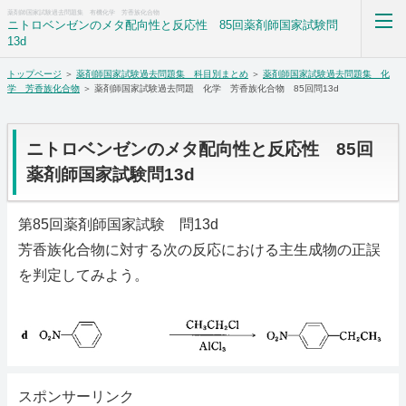
薬剤師国家試験過去問題集 有機化学 芳香族化合物
ニトロベンゼンのメタ配向性と反応性 85回薬剤師国家試験問
13d
トップページ
＞
薬剤師国家試験過去問題集 科目別まとめ
＞
薬剤師国家試験過去問題集 化
薬剤師国家試験過去問題集解答解説科目別まとめ
学 芳香族化合物
＞ 薬剤師国家試験過去問題 化学 芳香族化合物 85回問13d
ホーム
ニトロベンゼンのメタ配向性と反応性 85回
RSS購読
薬剤師国家試験問13d
サイトマップ
第85回薬剤師国家試験 問13d
芳香族化合物に対する次の反応における主生成物の正誤
を判定してみよう。
スポンサーリンク