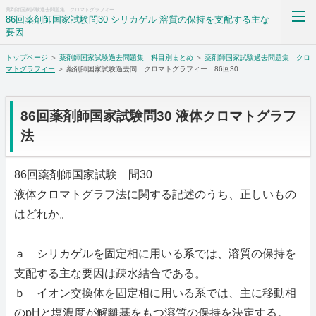
薬剤師国家試験過去問題集 クロマトグラフィー
86回薬剤師国家試験問30 シリカゲル 溶質の保持を支配する主な
要因
トップページ
＞
薬剤師国家試験過去問題集 科目別まとめ
＞
薬剤師国家試験過去問題集 クロ
薬剤師国家試験過去問題集解答解説科目別まとめ
マトグラフィー
＞ 薬剤師国家試験過去問 クロマトグラフィー 86回30
ホーム
86回薬剤師国家試験問30 液体クロマトグラフ
RSS購読
法
サイトマップ
86回薬剤師国家試験 問30
液体クロマトグラフ法に関する記述のうち、正しいもの
はどれか。
ａ シリカゲルを固定相に用いる系では、溶質の保持を
支配する主な要因は疎水結合である。
ｂ イオン交換体を固定相に用いる系では、主に移動相
のpHと塩濃度が解離基をもつ溶質の保持を決定する。