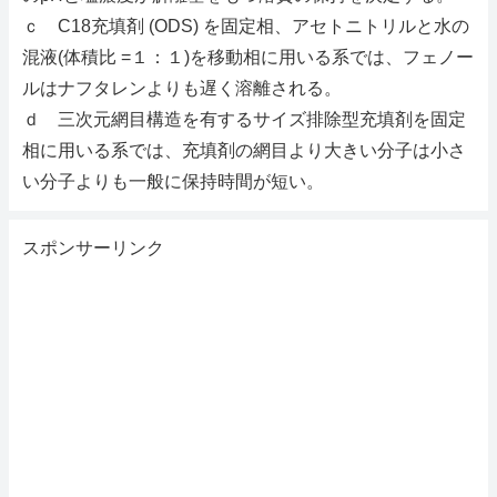
ｃ C18充填剤 (ODS) を固定相、アセトニトリルと水の
混液(体積比 =１：１)を移動相に用いる系では、フェノー
ルはナフタレンよりも遅く溶離される。
ｄ 三次元網目構造を有するサイズ排除型充填剤を固定
相に用いる系では、充填剤の網目より大きい分子は小さ
い分子よりも一般に保持時間が短い。
スポンサーリンク