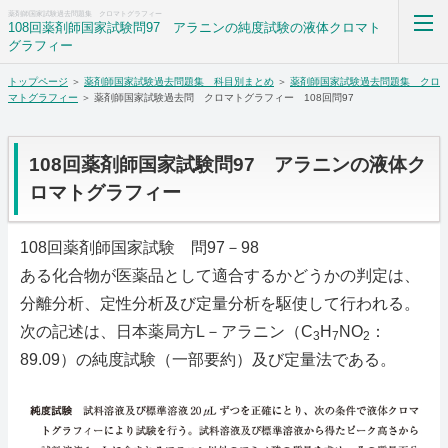
薬剤師国家試験過去問題集 クロマトグラフィー
108回薬剤師国家試験問97 アラニンの純度試験の液体クロマト
グラフィー
トップページ
＞
薬剤師国家試験過去問題集 科目別まとめ
＞
薬剤師国家試験過去問題集 クロ
薬剤師国家試験過去問題集解答解説科目別まとめ
マトグラフィー
＞ 薬剤師国家試験過去問 クロマトグラフィー 108回問97
ホーム
108回薬剤師国家試験問97 アラニンの液体ク
RSS購読
ロマトグラフィー
サイトマップ
108回薬剤師国家試験 問97－98
ある化合物が医薬品として適合するかどうかの判定は、
分離分析、定性分析及び定量分析を駆使して行われる。
次の記述は、日本薬局方L－アラニン（C
H
NO
：
3
7
2
89.09）の純度試験（一部要約）及び定量法である。