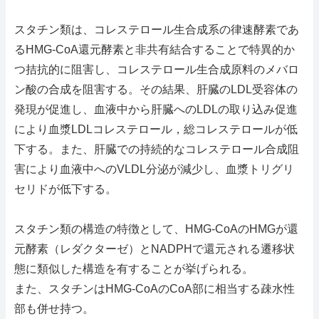
スタチン類は、コレステロール生合成系の律速酵素であ
るHMG-CoA還元酵素と非共有結合することで特異的か
つ拮抗的に阻害し、コレステロール生合成原料のメバロ
ン酸の合成を阻害する。その結果、肝臓のLDL受容体の
発現が促進し、血液中から肝臓へのLDLの取り込み促進
により血漿LDLコレステロール，総コレステロールが低
下する。また、肝臓での持続的なコレステロール合成阻
害により血液中へのVLDL分泌が減少し、血漿トリグリ
セリドが低下する。
スタチン類の構造の特徴として、HMG-CoAのHMGが還
元酵素（レダクターゼ）とNADPHで還元される遷移状
態に類似した構造を有することが挙げられる。
また、スタチンはHMG-CoAのCoA部に相当する疎水性
部も併せ持つ。