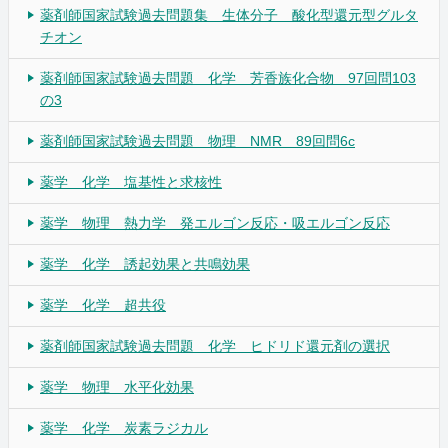
薬剤師国家試験過去問題集 生体分子 酸化型還元型グルタ
チオン
薬剤師国家試験過去問題 化学 芳香族化合物 97回問103
の3
薬剤師国家試験過去問題 物理 NMR 89回問6c
薬学 化学 塩基性と求核性
薬学 物理 熱力学 発エルゴン反応・吸エルゴン反応
薬学 化学 誘起効果と共鳴効果
薬学 化学 超共役
薬剤師国家試験過去問題 化学 ヒドリド還元剤の選択
薬学 物理 水平化効果
薬学 化学 炭素ラジカル